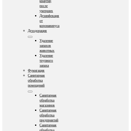
квартир
после
умерших
Дезинфекция
от
коронавируса
Дезодорация
Удаление
запахов
животных
Удаление
трупного
запаха
Фумигация
Санитарная
обработка
помещений
Санитарная
обработка
магазинов
Санитарная
обработка
предприятий
Санитарная
обработка