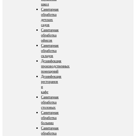
школ
Санитарная
обработка
детских
садов
Санитарная
обработка
офисов
Санитарная
обработка
складов
Дезинфекция
производственных
помещений
Дезинфекция
ресторанов
и
кафе
Санитарная
обработка
столовых
Санитарная
обработка
больниц
Санитарная
обработка