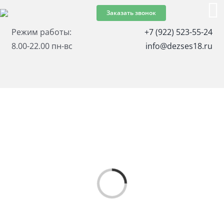
Skip
Заказать звонок
T
to
Режим работы:
+7 (922) 523-55-24
content
N
8.00-22.00 пн-вс
info@dezses18.ru
⌂
О ко
Услу
Де
Цен
Loading...
У
Де
Серт
У
У
Де
Вопр