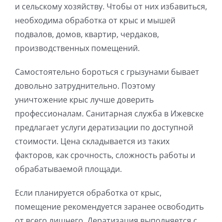
У
С
О
О
и сельскому хозяйству. Чтобы от них избавиться,
необходима обработка от крыс и мышей
подвалов, домов, квартир, чердаков,
С
О
О
производственных помещений.
С
В
О
Самостоятельно бороться с грызунами бывает
довольно затруднительно. Поэтому
уничтожение крыс лучше доверить
Д
О
профессионалам. Санитарная служба в Ижевске
предлагает услуги дератизации по доступной
Д
О
стоимости. Цена складывается из таких
факторов, как срочность, сложность работы и
обрабатываемой площади.
С
Если планируется обработка от крыс,
С
помещение рекомендуется заранее освободить
от всего лишнего. Дератизация выполняется с