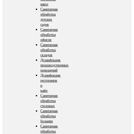
школ
Санитарная
обработка
детских
садов
Санитарная
обработка
офисов
Санитарная
обработка
складов
Дезинфекция
производственных
помещений
Дезинфекция
ресторанов
и
кафе
Санитарная
обработка
столовых
Санитарная
обработка
больниц
Санитарная
обработка