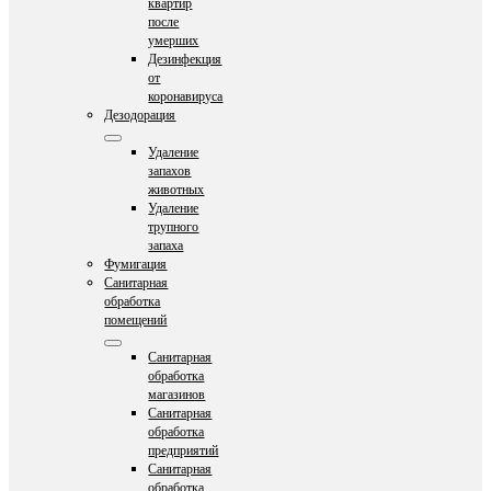
квартир
после
умерших
Дезинфекция
от
коронавируса
Дезодорация
Удаление
запахов
животных
Удаление
трупного
запаха
Фумигация
Санитарная
обработка
помещений
Санитарная
обработка
магазинов
Санитарная
обработка
предприятий
Санитарная
обработка