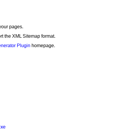
your pages.
ort the XML Sitemap format.
nerator Plugin
homepage.
ске