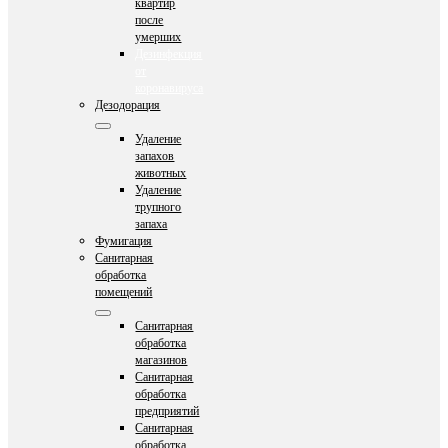
квартир
после
умерших
Дезинфекция
от
коронавируса
Дезодорация
Удаление
запахов
животных
Удаление
трупного
запаха
Фумигация
Санитарная
обработка
помещений
Санитарная
обработка
магазинов
Санитарная
обработка
предприятий
Санитарная
обработка