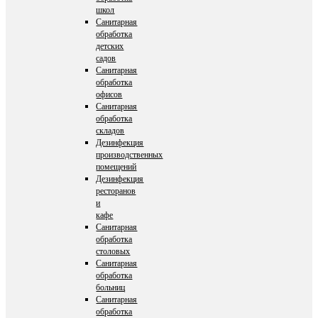
школ
Санитарная
обработка
детских
садов
Санитарная
обработка
офисов
Санитарная
обработка
складов
Дезинфекция
производственных
помещений
Дезинфекция
ресторанов
и
кафе
Санитарная
обработка
столовых
Санитарная
обработка
больниц
Санитарная
обработка